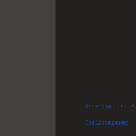
Émilie Sagée en de vl
The Doppelganger