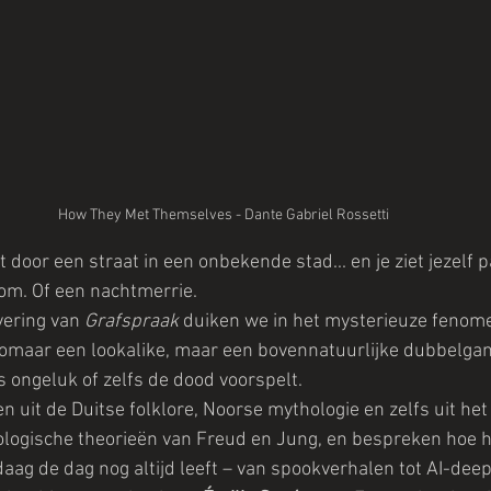
How They Met Themselves - Dante Gabriel Rossetti
lt door een straat in een onbekende stad... en je ziet jezelf 
oom. Of een nachtmerrie.
vering van 
Grafspraak
 duiken we in het mysterieuze fenom
 zomaar een lookalike, maar een bovennatuurlijke dubbelgan
ongeluk of zelfs de dood voorspelt.
 uit de Duitse folklore, Noorse mythologie en zelfs uit het
logische theorieën van Freud en Jung, en bespreken hoe h
aag de dag nog altijd leeft – van spookverhalen tot AI-dee