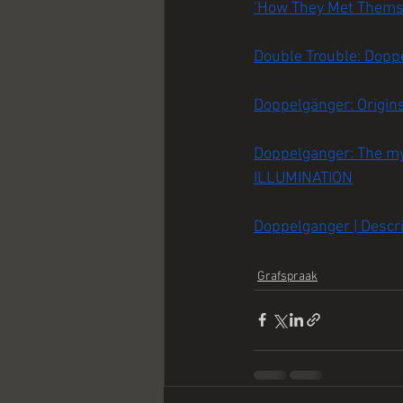
‘How They Met Themse
Double Trouble: Dopp
Doppelgänger: Origin
Doppelganger: The mys
ILLUMINATION
Doppelganger | Descri
Grafspraak