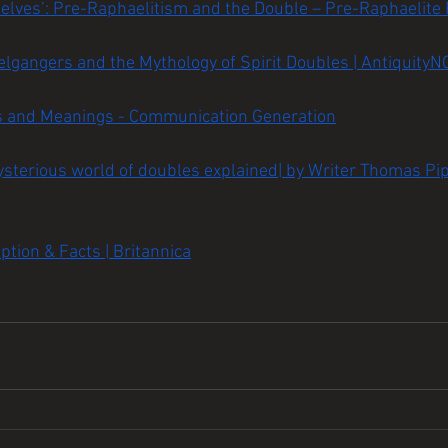
lves’: Pre-Raphaelitism and the Double – Pre-Raphaelite 
elgangers and the Mythology of Spirit Doubles | Antiquity
s and Meanings - Communication Generation
terious world of doubles explained| by Writer Thomas Pipe
ption & Facts | Britannica