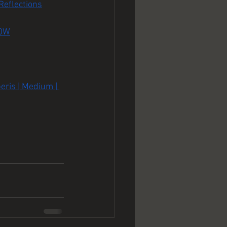
Reflections
NOW
ris | Medium | 