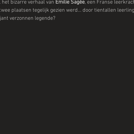
k het bizarre verhaal van 
Émilie Sagée
, een Franse leerkrach
wee plaatsen tegelijk gezien werd... door tientallen leerlin
iljant verzonnen legende?