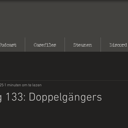
Podcast
Casefiles
Steunen
Discord
25
1 minuten om te lezen
g 133: Doppelgängers