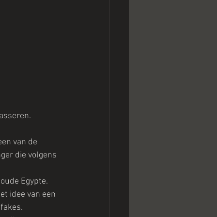
passeren.
een van de 
ger die volgens 
 oude Egypte. 
et idee van een 
pfakes.