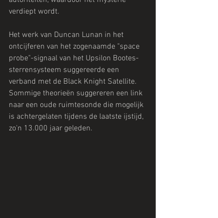
autoriteiten, waardoor het mysterie 
verdiept wordt.
Het werk van Duncan Lunan in het 
ontcijferen van het zogenaamde "space 
probe"-signaal van het Upsilon Bootes-
sterrensysteem suggereerde een 
verband met de Black Knight Satellite. 
Sommige theorieën suggereren een link 
naar een oude ruimtesonde die mogelijk 
is achtergelaten tijdens de laatste ijstijd, 
zo'n 13.000 jaar geleden.