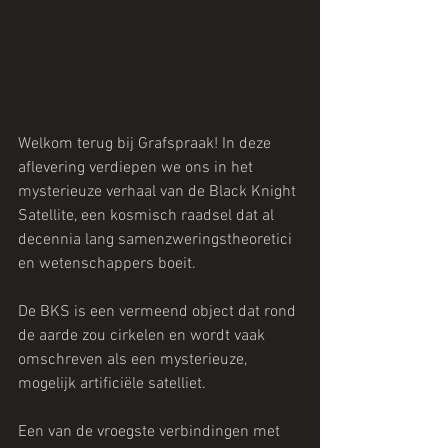
Welkom terug bij Grafspraak! In deze 
aflevering verdiepen we ons in het 
mysterieuze verhaal van de Black Knight 
Satellite, een kosmisch raadsel dat al 
decennia lang samenzweringstheoretici 
en wetenschappers boeit. 
De BKS is een vermeend object dat rond 
de aarde zou cirkelen en wordt vaak 
omschreven als een mysterieuze, 
mogelijk artificiële satelliet. 
Een van de vroegste verbindingen met 