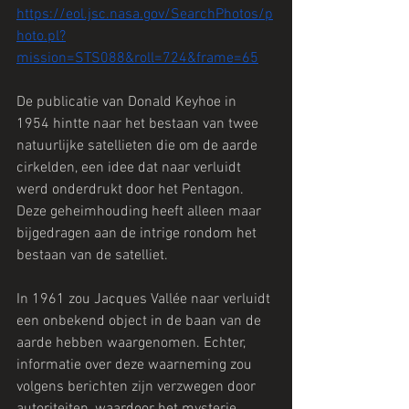
https://eol.jsc.nasa.gov/SearchPhotos/p
hoto.pl?
mission=STS088&roll=724&frame=65
De publicatie van Donald Keyhoe in 
1954 hintte naar het bestaan van twee 
natuurlijke satellieten die om de aarde 
cirkelden, een idee dat naar verluidt 
werd onderdrukt door het Pentagon. 
Deze geheimhouding heeft alleen maar 
bijgedragen aan de intrige rondom het 
bestaan van de satelliet.
In 1961 zou Jacques Vallée naar verluidt 
een onbekend object in de baan van de 
aarde hebben waargenomen. Echter, 
informatie over deze waarneming zou 
volgens berichten zijn verzwegen door 