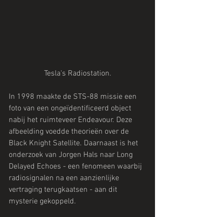
Tesla's Radiostation.
In 1998 maakte de STS-88 missie een 
foto van een ongeïdentificeerd object 
nabij het ruimteveer Endeavour. Deze 
afbeelding voedde theorieën over de 
Black Knight Satellite. Daarnaast is het 
onderzoek van Jorgen Hals naar Long 
Delayed Echoes - een fenomeen waarbij 
radiosignalen na een aanzienlijke 
vertraging terugkaatsen - aan dit 
mysterie gekoppeld.