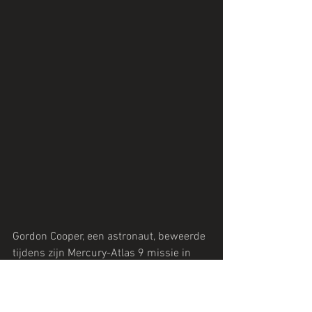
Gordon Cooper, een astronaut, beweerde 
tijdens zijn Mercury-Atlas 9 missie in 
1963 een groenachtig gloeiend object in 
de ruimte te hebben gezien. Hij 
vermoedde dat dit verband hield met de 