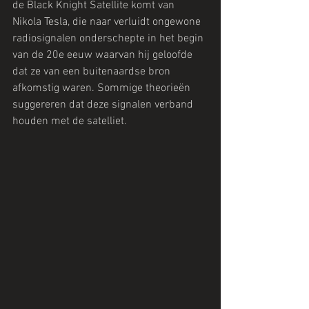
de Black Knight Satellite komt van 
Nikola Tesla, die naar verluidt ongewone 
radiosignalen onderschepte in het begin 
van de 20e eeuw waarvan hij geloofde 
dat ze van een buitenaardse bron 
afkomstig waren. Sommige theorieën 
suggereren dat deze signalen verband 
houden met de satelliet.