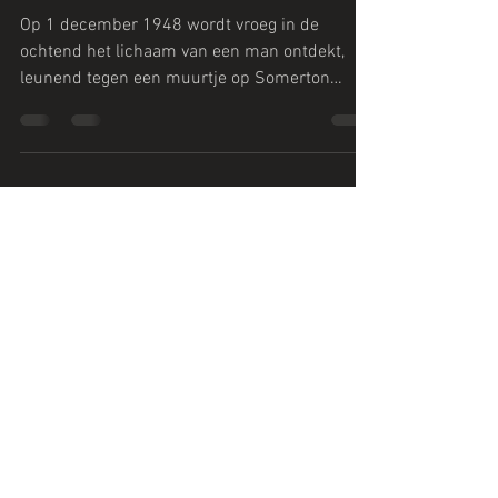
Aflevering 154: De Somerton Man
Op 1 december 1948 wordt vroeg in de
ochtend het lichaam van een man ontdekt,
leunend tegen een muurtje op Somerton
Beach, Australië. Zijn vondst zou echter nog
maar het begin zijn van een onderzoek dat
meer vragen dan antwoorden opleverde. Wie
was de man, en welke geheimen droeg hij,
letterlijk én figuurlijk, met zich mee? We
ontdekken het vandaag in ons onderzoek van
de Somerton Man.
https://trove.nla.gov.au/newspaper/article/12
9897161?searchTerm=somerton%20man#
https://tro