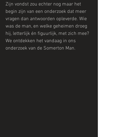
Zijn vondst zou echter nog maar het 
begin zijn van een onderzoek dat meer 
vragen dan antwoorden opleverde. Wie 
was de man, en welke geheimen droeg 
hij, letterlijk én figuurlijk, met zich mee?
We ontdekken het vandaag in ons 
onderzoek van de Somerton Man.