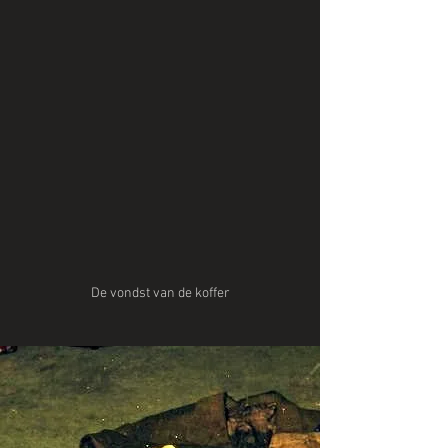
De vondst van de koffer