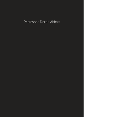
Professor Derek Abbott