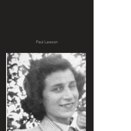
Paul Lawson