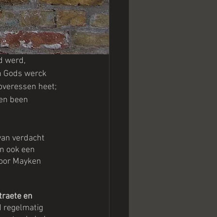
d werd, 
n Gods werck 
overessen heet; 
een been 
van verdacht 
en ook een 
door Mayken 
raete en 
d regelmatig 