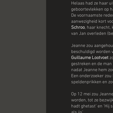
Helaas had ze haar uit
geboortevlekken op ha
De voornaamste reden
aanwezigheid kort vo
Schroo
, haar knecht,
van Jan overleden (be
Jeanne zou aangehoud
beschuldigd worden v
Guillaume Lootvoet
 z
gestreken en de man 
nadat Jeanne hem zo
Een onderzoeker zou b
speldenprikken en zo
Op 12 mei zou Jeanne 
worden, tot ze bezwij
hadt ghetast’ en ‘Hij
als ijs’. 