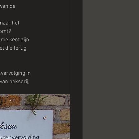
van de 
maar het 
komt?
me kent zijn 
l die terug 
vervolging in 
an hekserij, 