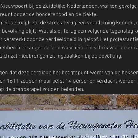
ieuwpoort bij de Zuidelijke Nederlanden, wat ten gevolge 
reunt onder de hongersnood en de ziekte.
 einde loopt, zal de streek terug een verademing kennen, 
evolking blijft. Wat als er terug een volgende tegenslag 
versterkt door de verdeeldheid in geloof. Het protestantis
ben niet langer de 'ene waarheid'. De schrik voor de duive
 zich zal meebrengen zit ingebakken bij de bevolking.
ggen dat deze perdiode het hoogtepunt wordt van de heksen
en 1611 zouden maar liefst 14 personen verdacht worden v
 op de brandstapel zouden belanden.