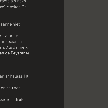
raete als heks 
exe" Mayken De 
eanne niet 
e voor de 
ar koeien in 
en. Als de melk 
an de Deyster
 te 
an er helaas 10 
 en zou aan 
sieve indruk 