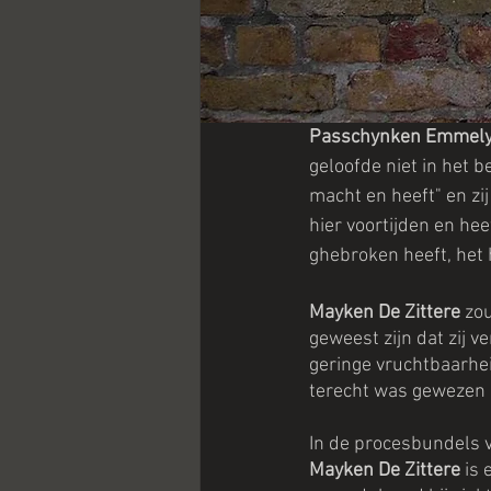
Passchynken Emmel
geloofde niet in het
macht en heeft" en zi
hier voortijden en he
ghebroken heeft, het h
Mayken De Zittere 
zou
geweest zijn dat zij 
geringe vruchtbaarhei
terecht was gewezen o
In de procesbundels 
Mayken De Zittere
 is