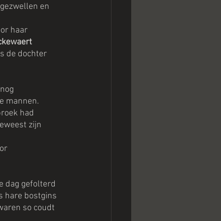
rgezwellen en 
or haar 
ckewaert 
s de dochter 
nog 
de mannen. 
broek had 
eweest zijn 
or 
 dag gefolterd 
s hare bostgins 
 waren so coudt 