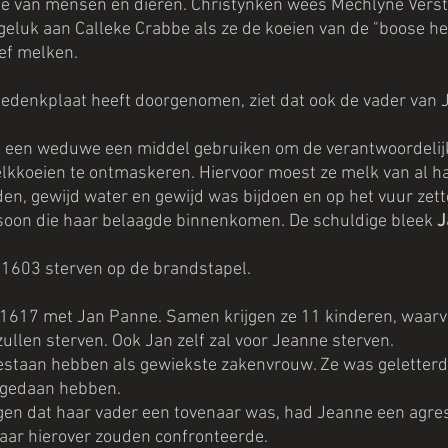
te van mensen en dieren. Christynken wees Mechlyne Verst
geluk aan Calleke Crabbe als ze de koeien van de "boose h
ef melken. 
edenkplaat heeft doorgenomen, ziet dat ook de vader van J
 een weduwe een middel gebruiken om de verantwoordelijk
lkkoeien te ontmaskeren. Hiervoor moest ze melk van al ha
den, gewijd water en gewijd was bijdoen en op het vuur zett
soon die haar belaagde binnenkomen. De schuldige bleek 
J
 1603 sterven op de brandstapel.
 1617 met Jan Panne. Samen krijgen ze 11 kinderen, waarv
zullen sterven. Ook Jan zelf zal voor Jeanne sterven.
staan hebben als gewiekste zakenvrouw. Ze was geletterd
 gedaan hebben.
gen dat haar vader een tovenaar was, had Jeanne een agres
aar hierover zouden confronteerde.