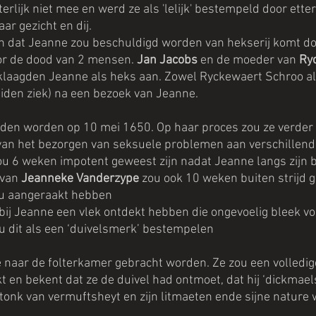
erlijk niet mee en werd ze als 'lelijk' bestempeld door ette
ar gezicht en dij.
 dat Jeanne zou beschuldigd worden van hekserij komt do
or de dood van 2 mensen. 
Jan Jacobs
 en de moeder van 
Ry
 klaagden Jeanne als heks aan. Zowel Ryckewaert Schroo al
iden ziek) na een bezoek van Jeanne.
en worden op 10 mei 1650. Op haar proces zou ze verder 
an het bezorgen van seksuele problemen aan verschillen
ou 6 weken impotent geweest zijn nadat Jeanne langs zijn 
van 
Jeanneke Vanderzype
 zou ook 10 weken buiten strijd g
u aangeraakt hebben
ij Jeanne een vlek ontdekt hebben die ongevoelig bleek vo
u dit als een ‘duivelsmerk’ bestempelen
naar de folterkamer gebracht worden. Ze zou een volledige
kt en bekent dat ze de duivel had ontmoet, dat hij ‘dickmael
 stonk van vermuftsheyt en zijn litmaeten ende sijne nature