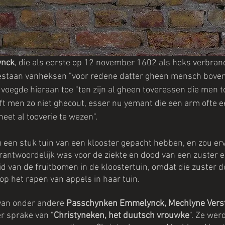
ynck
, die als eerste op 12 november 1602 als heks verbran
 bestaan vanheksen "voor redene datter gheen mensch bove
j voegde hieraan toe "ten zijn al gheen toveressen die men t
eft men zo niet ghecout, esser nu yemant die een arm ofte 
eet al tooverie te wezen".
 een stuk tuin van een klooster gepacht hebben, en zou er
verantwoordelijk was voor de ziekte en dood van een zuster 
d van de fruitbomen in de kloostertuin, omdat die zuster 
p het rapen van appels in haar tuin.
van onder andere
 Passchynken Emmelynck, Mechlyne Verst
 er sprake van "
Christyneken, het duutsch vrouwke
". Ze wer