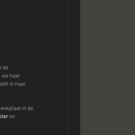
n de 
n we haar 
eft in haar 
denkplaat in de 
ster
 en 