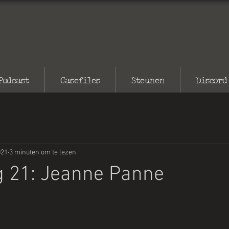
Podcast
Casefiles
Steunen
Discord
021
3 minuten om te lezen
g 21: Jeanne Panne