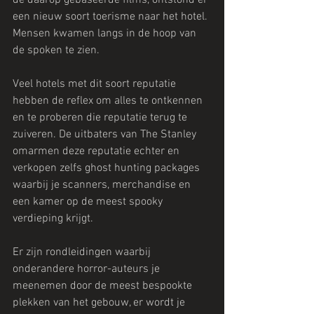
een nieuw soort toerisme naar het hotel. 
Mensen kwamen langs in de hoop van 
de spoken te zien.
Veel hotels met dit soort reputatie 
hebben de reflex om alles te ontkennen 
en te proberen die reputatie terug te 
zuiveren. De uitbaters van The Stanley 
omarmen deze reputatie echter en 
verkopen zelfs ghost hunting packages 
waarbij je scanners, merchandise en 
een kamer op de meest spooky 
verdieping krijgt.
Er zijn rondleidingen waarbij 
onderandere horror-auteurs je 
meenemen door de meest bespookte 
plekken van het gebouw, er wordt je 