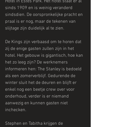
Hotel in Estes Park. Het hotel staat er al 
sinds 1909 en is weinig veranderd 
sindsdien. De oorspronkelijke pracht en 
praal is er nog, maar de tekenen van 
slijtage zijn duidelijk al te zien.
De Kings zijn verbaasd om te horen dat 
zij de enige gasten zullen zijn in het 
hotel. Het gebouw is gigantisch, hoe kan 
het zo leeg zijn? De werknemers 
informeren hen: The Stanley is bedoeld 
als een zomerverblijf. Gedurende de 
winter sluit het de deuren en blijft er 
enkel nog een beetje crew over voor 
onderhoud, verder is er niemand 
aanwezig en kunnen gasten niet 
inchecken.
Stephen en Tabitha krijgen de 