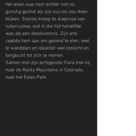
Het leven was hem echter niet zo 
gunstig gezind als zijn succes zou doen 
blijken. Stanley kreeg de diagnose van 
tuberculose, wat in die tijd hetzelfde 
was als een doodsvonnis. Zijn arts 
raadde hem aan om gezond te eten, veel 
te wandelen en idealiter veel zonlicht en 
berglucht tot zich te nemen.
Samen met zijn echtgenote Flora trok hij 
naar de Rocky Mountains in Colorado, 
naar het Estes Park.