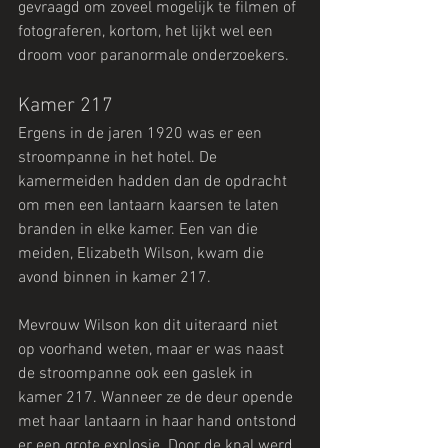
gevraagd om zoveel mogelijk te filmen of 
fotograferen, kortom, het lijkt wel een 
droom voor paranormale onderzoekers.
Kamer 217
Ergens in de jaren 1920 was er een 
stroompanne in het hotel. De 
kamermeiden hadden dan de opdracht 
om men een lantaarn kaarsen te laten 
branden in elke kamer. Een van die 
meiden, Elizabeth Wilson, kwam die 
avond binnen in kamer 217.
Mevrouw Wilson kon dit uiteraard niet 
op voorhand weten, maar er was naast 
de stroompanne ook een gaslek in 
kamer 217. Wanneer ze de deur opende 
met haar lantaarn in haar hand ontstond 
er een grote explosie. Door de knal werd 