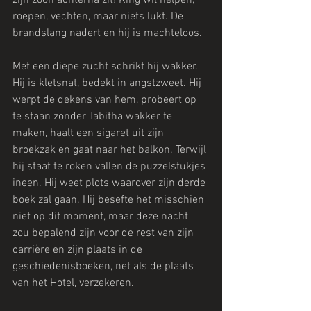
roepen, vechten, maar niets lukt. De 
brandslang nadert en hij is machteloos.
Met een diepe zucht schrikt hij wakker. 
Hij is kletsnat, bedekt in angstzweet. Hij 
werpt de dekens van hem, probeert op 
te staan zonder Tabitha wakker te 
maken, haalt een sigaret uit zijn 
broekzak en gaat naar het balkon. Terwijl 
hij staat te roken vallen de puzzelstukjes 
ineen. Hij weet plots waarover zijn derde 
boek zal gaan. Hij besefte het misschien 
niet op dit moment, maar deze nacht 
zou bepalend zijn voor de rest van zijn 
carrière en zijn plaats in de 
geschiedenisboeken, net als de plaats 
van het Hotel, verzekeren.