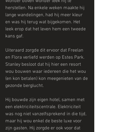
Wonder boven wonder leek hij te 
herstellen. Na enkele weken maakte hij 
lange wandelingen, had hij meer kleur 
en was hij terug wat bijgekomen. Het 
leek erop dat het leven hem een tweede 
kans gaf.
Uiteraard zorgde dit ervoor dat Freelan 
en Flora verliefd werden op Estes Park. 
Stanley besloot dat hij hier een resort 
wou bouwen waar iedereen die het wou 
(en kon betalen) kon meegenieten van de 
gezonde berglucht.
Hij bouwde zijn eigen hotel, samen met 
een elektriciteitscentrale. Elektriciteit 
was nog niet vanzelfsprekend in die tijd, 
maar hij wou enkel de beste luxe voor 
zijn gasten. Hij zorgde er ook voor dat 