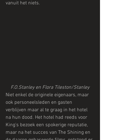
vanuit het niets.
F.O.Stanley en Flora Tileston/Stanley
Niet enkel de originele eigenaars, maar 
ook personeelsleden en gasten 
verblijven maar al te graag in het hotel 
na hun dood. Het hotel had reeds voor 
King's bezoek een spokerige reputatie, 
maar na het succes van The Shining en 
de daarop gebaseerde films, ontstond er 