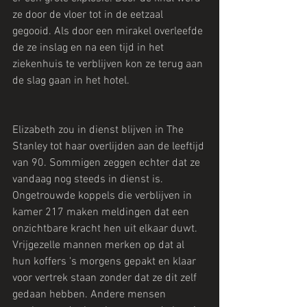
ze door de vloer tot in de eetzaal 
gegooid. Als door een mirakel overleefde 
de ze inslag en na een tijd in het 
ziekenhuis te verblijven kon ze terug aan 
de slag gaan in het hotel.
Elizabeth zou in dienst blijven in The 
Stanley tot haar overlijden aan de leeftijd 
van 90. Sommigen zeggen echter dat ze 
vandaag nog steeds in dienst is. 
Ongetrouwde koppels die verblijven in 
kamer 217 maken meldingen dat een 
onzichtbare kracht hen uit elkaar duwt. 
Vrijgezelle mannen merken op dat al 
hun koffers 's morgens gepakt en klaar 
voor vertrek staan zonder dat ze dit zelf 
gedaan hebben. Andere mensen 