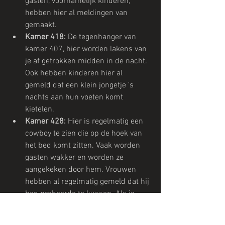
gasten, voornamelijk kinderen, 
hebben hier al meldingen van 
gemaakt.
Kamer 418: 
De tegenhanger van 
kamer 407, hier worden lakens van 
je af getrokken midden in de nacht. 
Ook hebben kinderen hier al 
gemeld dat een klein jongetje 's 
nachts aan hun voeten komt 
kietelen. 
Kamer 428: 
Hier is regelmatig een 
cowboy te zien die op de hoek van 
het bed komt zitten. Vaak worden 
gasten wakker en worden ze 
aangekeken door hem. Vrouwen 
hebben al regelmatig gemeld dat hij 
hen probeerde te kussen. Als je 
hem vraagt om te vertrekken doet 
hij dat ook.