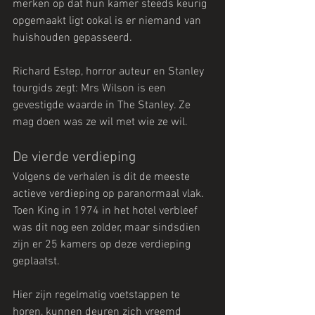
merken op dat hun kamer steeds keurig 
opgemaakt ligt ookal is er niemand van 
huishouden gepasseerd.
Richard Estep, horror auteur en Stanley 
tourgids zegt: Mrs Wilson is een 
gevestigde waarde in The Stanley. Ze 
mag doen was ze wil met wie ze wil.
De vierde verdieping
Volgens de verhalen is dit de meeste 
actieve verdieping op paranormaal vlak. 
Toen King in 1974 in het hotel verbleef 
was dit nog een zolder, maar sindsdien 
zijn er 25 kamers op deze verdieping 
geplaatst.
Hier zijn regelmatig voetstappen te 
horen, kunnen deuren zich vreemd 