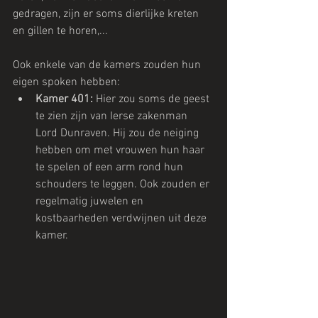
gedragen, zijn er soms dierlijke kreten 
en gillen te horen,... 
Ook enkele van de kamers zouden hun 
eigen spoken hebben:
Kamer 401:
 Hier zou soms de geest 
te zien zijn van Ierse zakenman 
Lord Dunraven. Hij zou de neiging 
hebben om met vrouwen hun haar 
te spelen of een arm rond hun 
schouders te leggen. Ook zouden er 
regelmatig juwelen en 
kostbaarheden verdwijnen uit deze 
kamer.