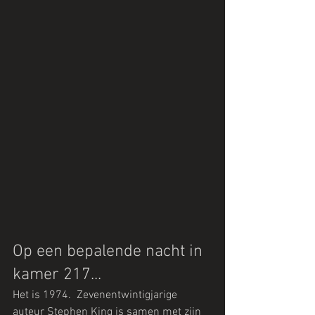
Op een bepalende nacht in 
kamer 217...
Het is 1974.  Zevenentwintigjarige 
auteur Stephen King is samen met zijn 