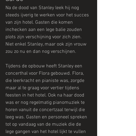
Na de dood van Stanley leek hij nog 
steeds ijverig te werken voor het succes 
van zijn hotel. Gasten die komen 
inchecken aan een lege balie zouden 
plots zijn verschijning voor zich zien.
Niet enkel Stanley, maar ook zijn vrouw 
zou zo nu en dan nog verschijnen. 
Tijdens de opbouw heeft Stanley een 
concerthal voor Flora gebouwd. Flora, 
die leerkracht en pianiste was, zorgde 
maar al te graag voor vertier tijdens 
feesten in het hotel. Ook na haar dood 
was er nog regelmatig pianomuziek te 
horen vanuit de concertzaal terwijl die 
leeg was. Gasten en personeel spreken 
tot op vandaag van de muziek die de 
lege gangen van het hotel lijkt te vullen 