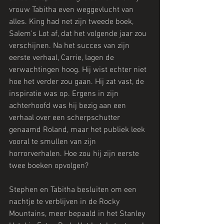
vrouw Tabitha even weggevlucht van 
alles. King had net zijn tweede boek, 
Salem's Lot af, dat het volgende jaar zou 
verschijnen. Na het succes van zijn 
eerste verhaal, Carrie, lagen de 
verwachtingen hoog. Hij wist echter niet 
hoe het verder zou gaan. Hij zat vast, de 
inspiratie was op. Ergens in zijn 
achterhoofd was hij bezig aan een 
verhaal over een scherpschutter 
genaamd Roland, maar het publiek leek 
vooral te smullen van zijn 
horrorverhalen. Hoe zou hij zijn eerste 
twee boeken opvolgen?
Stephen en Tabitha besluiten om een 
nachtje te verblijven in de Rocky 
Mountains, meer bepaald in het Stanley 