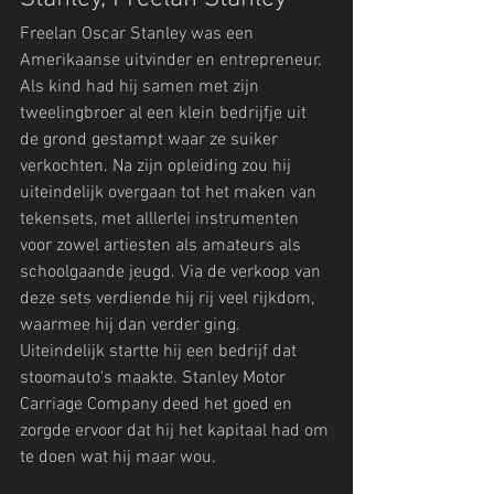
Freelan Oscar Stanley was een 
Amerikaanse uitvinder en entrepreneur. 
Als kind had hij samen met zijn 
tweelingbroer al een klein bedrijfje uit 
de grond gestampt waar ze suiker 
verkochten. Na zijn opleiding zou hij 
uiteindelijk overgaan tot het maken van 
tekensets, met alllerlei instrumenten 
voor zowel artiesten als amateurs als 
schoolgaande jeugd. Via de verkoop van 
deze sets verdiende hij rij veel rijkdom, 
waarmee hij dan verder ging. 
Uiteindelijk startte hij een bedrijf dat 
stoomauto's maakte. Stanley Motor 
Carriage Company deed het goed en 
zorgde ervoor dat hij het kapitaal had om 
te doen wat hij maar wou.