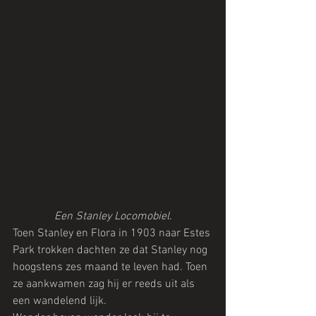
Een Stanley Locomobiel.
Toen Stanley en Flora in 1903 naar Estes 
Park trokken dachten ze dat Stanley nog 
hoogstens zes maand te leven had. Toen 
ze aankwamen zag hij er reeds uit als 
een wandelend lijk.