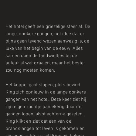
Het hotel geeft een griezelige sfeer af. De 
lange, donkere gangen, het idee dat er 
bijna geen levend wezen aanwezig is, de 
luxe van het begin van de eeuw. Alles 
samen doen de tandwieltjes bij de 
auteur al wat draaien, maar het beste 
zou nog moeten komen.
Het koppel gaat slapen, plots bevind 
King zich opnieuw in de lange donkere 
gangen van het hotel. Deze keer ziet hij 
zijn eigen zoontje paniekerig door de 
gangen lopen, alsof achterna gezeten. 
King kijkt en ziet dat een van de 
brandslangen tot leven is gekomen en 
zijn zoon achterna zit! King wil helpen, 