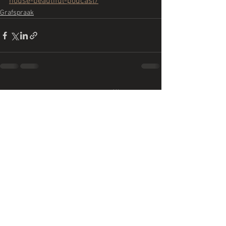
house-beautiful-podcast/
Grafspraak
Alles weergeven
Recente blogposts