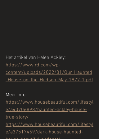
Het artikel van Helen Ackley: 
https://www.rd.com/wp-
content/uploads/2022/01/Our_Haunted
_House_on_the_Hudson_May_1977-1.pdf
Meer info: 
https://www.housebeautiful.com/lifestyl
e/a40706898/haunted-ackley-house-
true-story/
https://www.housebeautiful.com/lifestyl
e/a37517469/dark-house-haunted-