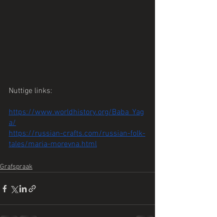
Nuttige links:
https://www.worldhistory.org/Baba_Yag
a/
https://russian-crafts.com/russian-folk-
tales/maria-morevna.html
Grafspraak