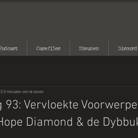
Podcast
Casefiles
Steunen
Discord
23
3 minuten om te lezen
g 93: Vervloekte Voorwerpen
 Hope Diamond & de Dybbu