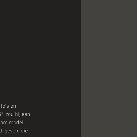
to’s en 
54 zou hij een 
zaam model 
' geven, die 