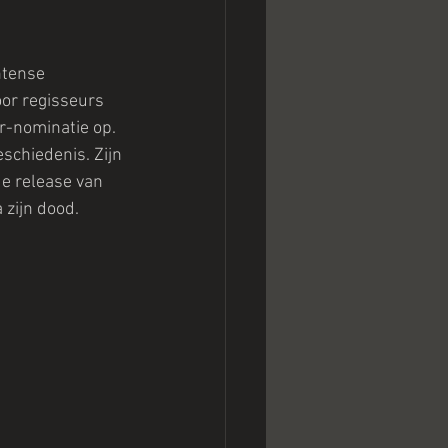
ntense 
oor regisseurs 
ar-nominatie op. 
schiedenis. Zijn 
de release van 
 zijn dood.