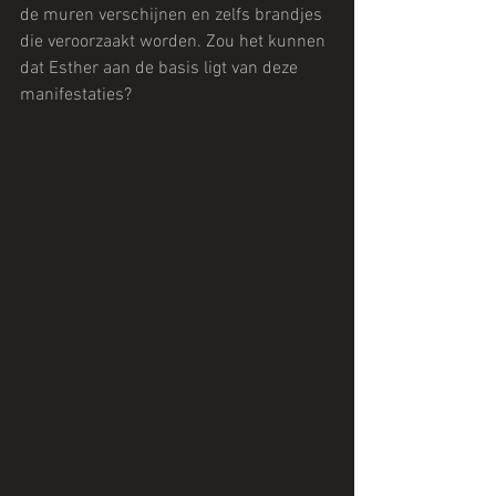
de muren verschijnen en zelfs brandjes 
die veroorzaakt worden. Zou het kunnen 
dat Esther aan de basis ligt van deze 
manifestaties?