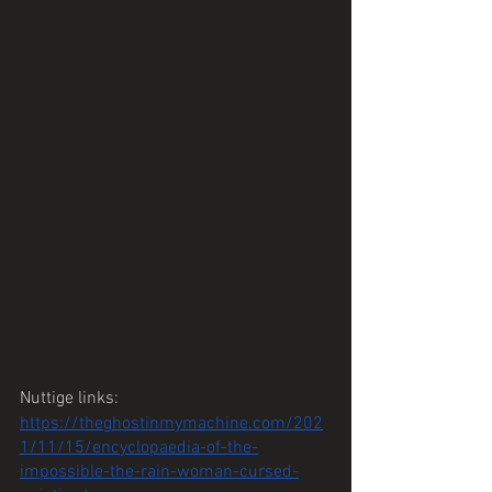
Nuttige links:
https://theghostinmymachine.com/202
1/11/15/encyclopaedia-of-the-
impossible-the-rain-woman-cursed-