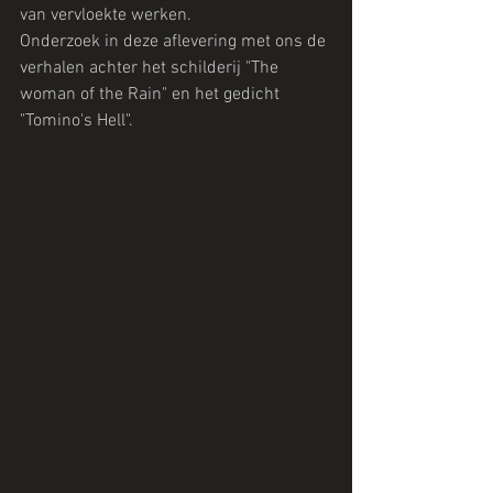
van vervloekte werken.
Onderzoek in deze aflevering met ons de 
verhalen achter het schilderij "The 
woman of the Rain" en het gedicht 
"Tomino's Hell".