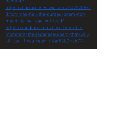
painting/
https://horrorobsessive.com/2020/08/1
8/tominos-hell-the-cursed-poem-not-
meant-to-be-read-out-loud/
https://medium.com/here-there-be-
monsters/the-japanese-poem-that-will-
kill-you-if-you-read-it-4af52b24ab77
Grafspraak
Alles weergeven
Recente blogposts