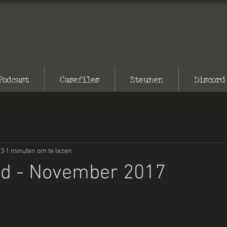
Podcast
Casefiles
Steunen
Discord
23
1 minuten om te lezen
id - November 2017